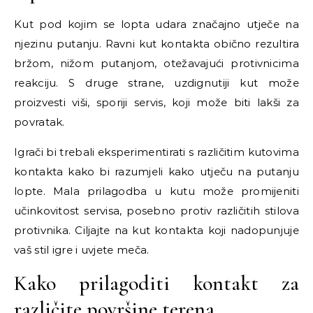
Kut pod kojim se lopta udara značajno utječe na
njezinu putanju. Ravni kut kontakta obično rezultira
bržom, nižom putanjom, otežavajući protivnicima
reakciju. S druge strane, uzdignutiji kut može
proizvesti viši, sporiji servis, koji može biti lakši za
povratak.
Igrači bi trebali eksperimentirati s različitim kutovima
kontakta kako bi razumjeli kako utječu na putanju
lopte. Mala prilagodba u kutu može promijeniti
učinkovitost servisa, posebno protiv različitih stilova
protivnika. Ciljajte na kut kontakta koji nadopunjuje
vaš stil igre i uvjete meča.
Kako prilagoditi kontakt za
različite površine terena