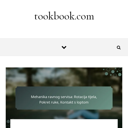
Skip to content
tookbook.com