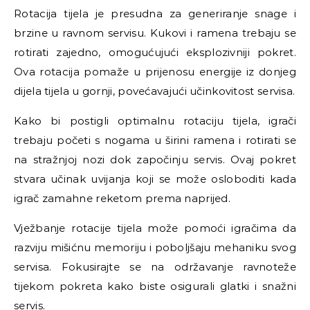
Rotacija tijela je presudna za generiranje snage i
brzine u ravnom servisu. Kukovi i ramena trebaju se
rotirati zajedno, omogućujući eksplozivniji pokret.
Ova rotacija pomaže u prijenosu energije iz donjeg
dijela tijela u gornji, povećavajući učinkovitost servisa.
Kako bi postigli optimalnu rotaciju tijela, igrači
trebaju početi s nogama u širini ramena i rotirati se
na stražnjoj nozi dok započinju servis. Ovaj pokret
stvara učinak uvijanja koji se može osloboditi kada
igrač zamahne reketom prema naprijed.
Vježbanje rotacije tijela može pomoći igračima da
razviju mišićnu memoriju i poboljšaju mehaniku svog
servisa. Fokusirajte se na održavanje ravnoteže
tijekom pokreta kako biste osigurali glatki i snažni
servis.