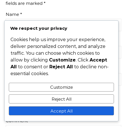
fields are marked
*
Name
*
We respect your privacy
Cookies help us improve your experience,
Email
*
deliver personalized content, and analyze
traffic. You can choose which cookies to
allow by clicking
Customize
. Click
Accept
All
to consent or
Reject All
to decline non-
Website
essential cookies.
Customize
Reject All
Save my name, email, and website in this browser for
the next time I comment.
Accept All
Comment
*