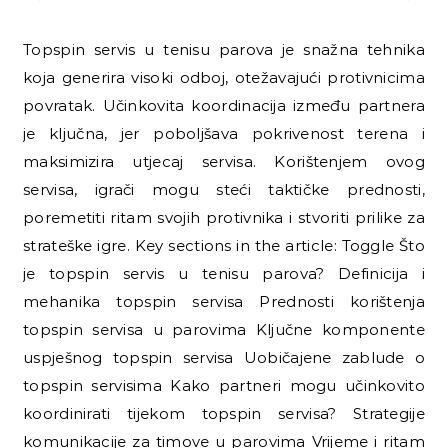
Topspin servis u tenisu parova je snažna tehnika
koja generira visoki odboj, otežavajući protivnicima
povratak. Učinkovita koordinacija između partnera
je ključna, jer poboljšava pokrivenost terena i
maksimizira utjecaj servisa. Korištenjem ovog
servisa, igrači mogu steći taktičke prednosti,
poremetiti ritam svojih protivnika i stvoriti prilike za
strateške igre. Key sections in the article: Toggle Što
je topspin servis u tenisu parova? Definicija i
mehanika topspin servisa Prednosti korištenja
topspin servisa u parovima Ključne komponente
uspješnog topspin servisa Uobičajene zablude o
topspin servisima Kako partneri mogu učinkovito
koordinirati tijekom topspin servisa? Strategije
komunikacije za timove u parovima Vrijeme i ritam