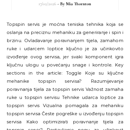
17/02/2026
- By
Mia Thornton
Topspin servis je moćna teniska tehnika koja se
oslanja na preciznu mehaniku za generiranje i spin i
brzinu. Ovladavanje poravnanjem tijela, zamahom
ruke i udarcem loptice ključno je za učinkovito
izvođenje ovog servisa, jer svaki komponent igra
ključnu ulogu u povećanju snage i kontrole. Key
sections in the article: Toggle Koje su ključne
mehanike topspin servisa? Razumijevanje
poravnanja tijela za topspin servis Važnost zamaha
ruke u topspin servisu Tehnike udarca loptice za
topspin servis Vizualna pomagala za mehaniku
topspin servisa Česte pogreške u izvođenju topspin
servisa Kako optimizirati poravnanje tijela za
topspin servis? Postavljanje nogu za učinkovit