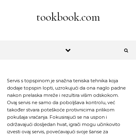
Skip to content
tookbook.com
Servis s topspinom je snažna teniska tehnika koja
dodaje topspin lopti, uzrokujući da ona naglo padne
nakon prelaska mreže i rezultira višim odskokom.
Ovaj servis ne samo da poboljšava kontrolu, već
također stvara poteškoće protivnicima prilikom
pokušaja vraćanja. Fokusirajući se na uspon i
održavajući dosljedan hvat, igrači mogu učinkovito
izvesti ovaj servis, povećavajući svoje šanse za