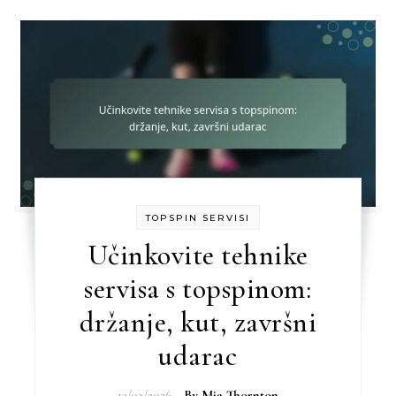
TOPSPIN SERVISI
Učinkovite tehnike
servisa s topspinom:
držanje, kut, završni
udarac
13/02/2026
- By
Mia Thornton