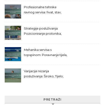
Profesionalne tehnike
ravnog servisa: hvat, stav,
završetak
Strategije posluživanja:
Pozicioniranje protivnika,
Kutovi terena
Mehanika servisa s
topspinom: Poravnanje tijela,
Zamah ruke, Utjecaj lopte
Varijacije rezanja
posluživanja: Široko, Tijelo,
Kratko
PRETRAŽI