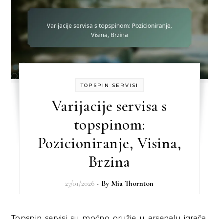
TOPSPIN SERVISI
Varijacije servisa s
topspinom:
Pozicioniranje, Visina,
Brzina
27/01/2026
- By
Mia Thornton
Topspin servisi su moćno oružje u arsenalu igrača,