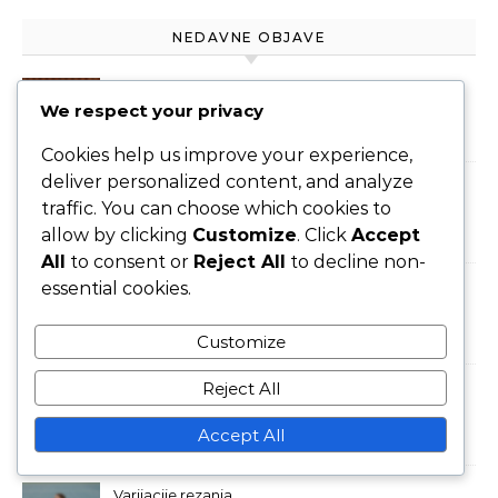
NEDAVNE OBJAVE
Topspin servis – kretanje:
We respect your privacy
obrasci kretanja, ravnoteža,
pozicioniranje
Cookies help us improve your experience,
deliver personalized content, and analyze
Profesionalne tehnike
traffic. You can choose which cookies to
ravnog servisa: hvat, stav,
allow by clicking
Customize
. Click
Accept
završetak
All
to consent or
Reject All
to decline non-
essential cookies.
Strategije posluživanja:
Pozicioniranje protivnika,
Customize
Kutovi terena
Reject All
Mehanika servisa s
topspinom: Poravnanje tijela,
Accept All
Zamah ruke, Utjecaj lopte
Varijacije rezanja