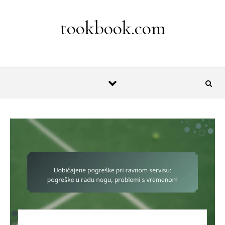
Skip to content
tookbook.com