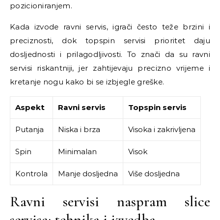
pozicioniranjem.
Kada izvode ravni servis, igrači često teže brzini i
preciznosti, dok topspin servisi prioritet daju
dosljednosti i prilagodljivosti. To znači da su ravni
servisi riskantniji, jer zahtijevaju precizno vrijeme i
kretanje nogu kako bi se izbjegle greške.
Aspekt
Ravni servis
Topspin servis
Putanja
Niska i brza
Visoka i zakrivljena
Spin
Minimalan
Visok
Kontrola
Manje dosljedna
Više dosljedna
Ravni servisi naspram slice
servisa: tehnika i izvedba