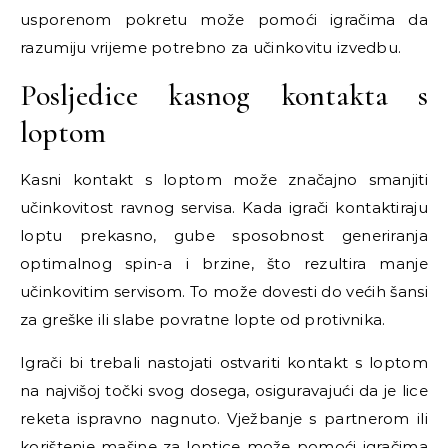
usporenom pokretu može pomoći igračima da
razumiju vrijeme potrebno za učinkovitu izvedbu.
Posljedice kasnog kontakta s
loptom
Kasni kontakt s loptom može značajno smanjiti
učinkovitost ravnog servisa. Kada igrači kontaktiraju
loptu prekasno, gube sposobnost generiranja
optimalnog spin-a i brzine, što rezultira manje
učinkovitim servisom. To može dovesti do većih šansi
za greške ili slabe povratne lopte od protivnika.
Igrači bi trebali nastojati ostvariti kontakt s loptom
na najvišoj točki svog dosega, osiguravajući da je lice
reketa ispravno nagnuto. Vježbanje s partnerom ili
korištenje mašine za loptice može pomoći igračima