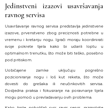
Jedinstveni izazovi usavršavanja
ravnog servisa
Usavršavanje ravnog servisa predstavlja jedinstvene
izazove, prvenstveno zbog preciznosti potrebne u
vremenu i kretanju nogu. Igrači moraju koordinirati
svoje pokrete tijela kako bi udarili loptu u
optimalnom trenutku, što može biti teško, posebno
pod pritiskom.
Uobičajene zamke uključuju pogrešno
pozicioniranje nogu i loš kut reketa, što može
dovesti do grešaka ili neučinkovitih servisa.
Dosljedna praksa i fokusiranje na poravnanje tijela
mogu pomoći u prevladavanju ovih problema.
Kako biste poboljšali svoj ravni servis, razmotrite