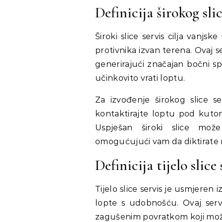
Definicija širokog slic
Široki slice servis cilja vanj
protivnika izvan terena. Ovaj 
generirajući značajan bočni spi
učinkovito vrati loptu.
Za izvođenje širokog slice ser
kontaktirajte loptu pod kutom
Uspješan široki slice može 
omogućujući vam da diktirate
Definicija tijelo slice 
Tijelo slice servis je usmjeren 
lopte s udobnošću. Ovaj servis
zagušenim povratkom koji može 