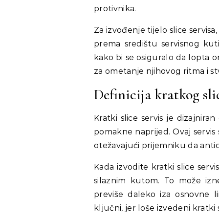
protivnika.
Za izvođenje tijelo slice servis
prema središtu servisnog kutij
kako bi se osiguralo da lopta o
za ometanje njihovog ritma i st
Definicija kratkog sli
Kratki slice servis je dizajnira
pomakne naprijed. Ovaj servis s
otežavajući prijemniku da antici
Kada izvodite kratki slice servi
silaznim kutom. To može izne
previše daleko iza osnovne li
ključni, jer loše izvedeni kratk