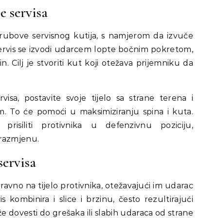
e servisa
ske rubove servisnog kutija, s namjerom da izvuče
servis se izvodi udarcem lopte bočnim pokretom,
n. Cilj je stvoriti kut koji otežava prijemniku da
visa, postavite svoje tijelo sa strane terena i
. To će pomoći u maksimiziranju spina i kuta.
prisiliti protivnika u defenzivnu poziciju,
 razmjenu.
servisa
izravno na tijelo protivnika, otežavajući im udarac
 kombinira i slice i brzinu, često rezultirajući
dovesti do grešaka ili slabih udaraca od strane