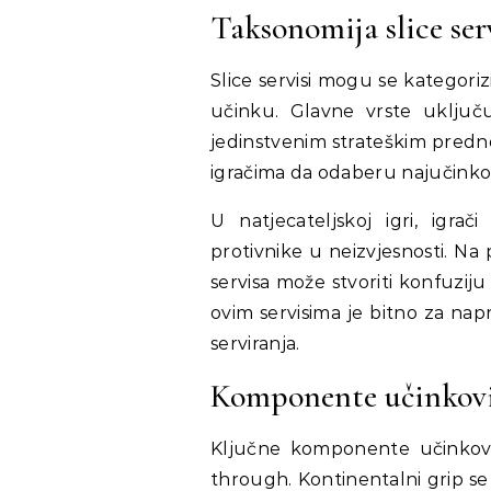
Taksonomija slice ser
Slice servisi mogu se kategoriz
učinku. Glavne vrste uključuju
jedinstvenim strateškim predn
igračima da odaberu najučinkovit
U natjecateljskoj igri, igrač
protivnike u neizvjesnosti. Na p
servisa može stvoriti konfuziju
ovim servisima je bitno za napr
serviranja.
Komponente učinkovit
Ključne komponente učinkovito
through. Kontinentalni grip se 