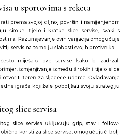
visa u sportovima s reketa
irati prema svojoj ciljnoj površini i namijenjenom
 široke, tijelo i kratke slice servise, svaki s
ostima. Razumijevanje ovih varijacija omogućuje
iji servis na temelju slabosti svojih protivnika.
i često miješaju ove servise kako bi zadržali
rimjer, izmjenjivanje između širokih i tijelo slice
 i otvoriti teren za sljedeće udarce. Ovladavanje
edne igrače koji žele poboljšati svoju strategiju
og slice servisa
g slice servisa uključuju grip, stav i follow-
obično koristi za slice servise, omogućujući bolji