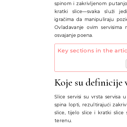
spinom i zakrivljenom putanjom. 
kratki slice—svaka služi je
igračima da manipuliraju pozi
Ovladavanje ovim servisima mo
osvajanje poena.
Key sections in the artic
Koje su definicije v
Slice servisi su vrsta servisa
spina lopti, rezultirajući zakr
slice, tijelo slice i kratki sli
terenu.