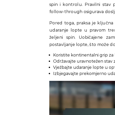
spin i kontrolu. Pravilni sta
follow-through osigurava dosl
Pored toga, praksa je ključna 
udaranje lopte u pravom tre
željeni spin. Uobičajene za
postavljanje lopte, što može do
Koristite kontinentalni grip za b
Održavajte uravnotežen stav z
Vježbajte udaranje lopte u o
Izbjegavajte prekomjerno udar