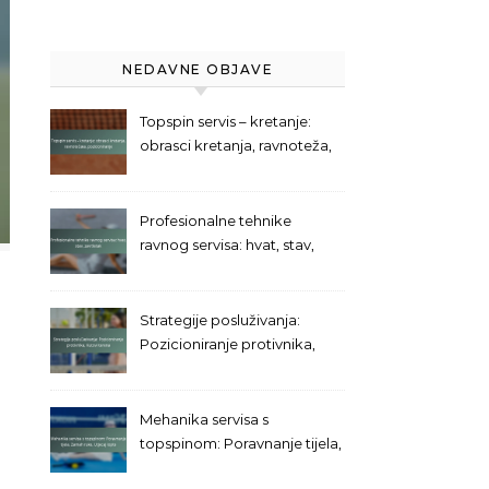
NEDAVNE OBJAVE
Topspin servis – kretanje:
obrasci kretanja, ravnoteža,
pozicioniranje
Profesionalne tehnike
ravnog servisa: hvat, stav,
završetak
Strategije posluživanja:
Pozicioniranje protivnika,
Kutovi terena
Mehanika servisa s
topspinom: Poravnanje tijela,
Zamah ruke, Utjecaj lopte