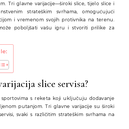
Tri glavne varijacije—široki slice, tijelo slice i
dinstvenim strateškim svrhama, omogućujući
cijom i vremenom svojih protivnika na terenu.
že poboljšati vašu igru i stvoriti prilike za
le:
arijacija slice servisa?
 u sportovima s reketa koji uključuju dodavanje
ivljenom putanjom. Tri glavne varijacije su široki
ce servisi, svaki s različitim strateškim svrhama na