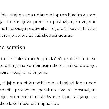
a, fokusirajte se na udaranje lopte s blagim kutom
a. To zahtijeva precizno postavljanje i vrijeme
meta poziciju protivnika. To je učinkovita taktika
varanje otvora za vaš sljedeći udarac.
ce servisa
n da sleti blizu mreže, privlačeći protivnika da se
e oslanja na kombinaciju slice-a i niske putanje,
pira i reagira na vrijeme.
s, ciljajte na nisku odbijanje udarajući loptu pod
naditi protivnike, posebno ako su postavljeni
nije. Vremensko usklađivanje i postavljanje su
i slice lako može biti napadnut.