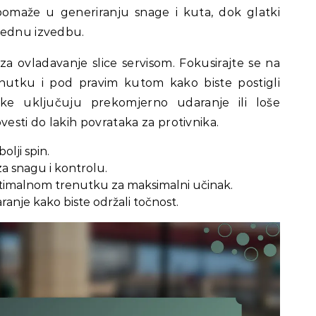
v pomaže u generiranju snage i kuta, dok glatki
jednu izvedbu.
za ovladavanje slice servisom. Fokusirajte se na
nutku i pod pravim kutom kako biste postigli
mke uključuju prekomjerno udaranje ili loše
vesti do lakih povrataka za protivnika.
olji spin.
a snagu i kontrolu.
ptimalnom trenutku za maksimalni učinak.
anje kako biste održali točnost.