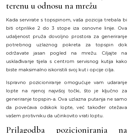
terenu u odnosu na mrežu
Kada servirate s topspinom, vaša pozicija trebala bi
biti otprilike 2 do 3 stope iza osnovne linije. Ova
udaljenost pruža dovoljno prostora za generiranje
potrebnog uzlaznog pokreta za topspin dok
održavate jasan pogled na mrežu. Ciljajte na
usklađivanje tijela s centrom servisnog kutija kako
biste maksimalno iskoristili svoj kut i opcije cilja.
Ispravno pozicioniranje omogućuje vam udaranje
lopte na njenoj najvišoj točki, što je ključno za
generiranje topspin-a. Ova uzlazna putanja ne samo
da povećava odskok lopte, već također otežava
vašem protivniku da učinkovito vrati loptu.
Prilagodba pozicioniranja na