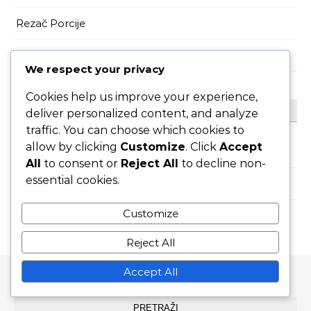
Rezač Porcije
Topspin servisi
We respect your privacy
Cookies help us improve your experience,
ARHIVA
deliver personalized content, and analyze
traffic. You can choose which cookies to
allow by clicking
Customize
. Click
Accept
February 2026
All
to consent or
Reject All
to decline non-
essential cookies.
January 2026
Customize
Reject All
Accept All
PRETRAŽI