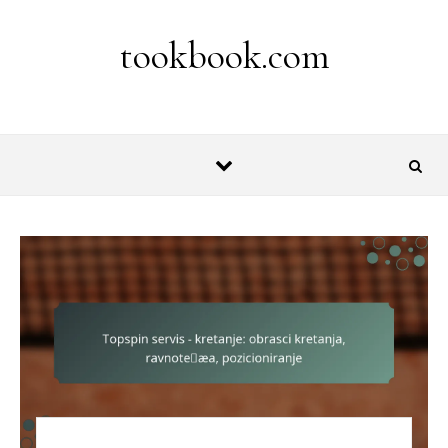
Skip to content
tookbook.com