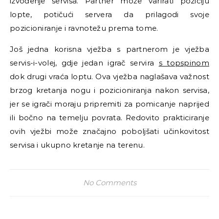
izvođenje servisa. Partner može varirati poziciju
lopte, potičući servera da prilagodi svoje
pozicioniranje i ravnotežu prema tome.
Još jedna korisna vježba s partnerom je vježba
servis-i-volej, gdje jedan igrač servira
s topspinom
dok drugi vraća loptu. Ova vježba naglašava važnost
brzog kretanja nogu i pozicioniranja nakon servisa,
jer se igrači moraju pripremiti za pomicanje naprijed
ili bočno na temelju povrata. Redovito prakticiranje
ovih vježbi može značajno poboljšati učinkovitost
servisa i ukupno kretanje na terenu.
No Comments