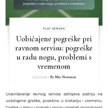
FLAT SERVES
Uobičajene pogreške pri
ravnom servisu: pogreške
u radu nogu, problemi s
vremenom
13/02/2026
- By
Mia Thornton
Usavršavanje ravnog servisa zahtijeva pažnju na
uobičajene greške, posebno u kretanju i vremenu.
Greške u stavu i pokretu mogu ometati sposobnost