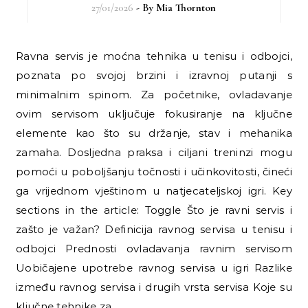
27/01/2026
- By
Mia Thornton
Ravna servis je moćna tehnika u tenisu i odbojci,
poznata po svojoj brzini i izravnoj putanji s
minimalnim spinom. Za početnike, ovladavanje
ovim servisom uključuje fokusiranje na ključne
elemente kao što su držanje, stav i mehanika
zamaha. Dosljedna praksa i ciljani treninzi mogu
pomoći u poboljšanju točnosti i učinkovitosti, čineći
ga vrijednom vještinom u natjecateljskoj igri. Key
sections in the article: Toggle Što je ravni servis i
zašto je važan? Definicija ravnog servisa u tenisu i
odbojci Prednosti ovladavanja ravnim servisom
Uobičajene upotrebe ravnog servisa u igri Razlike
između ravnog servisa i drugih vrsta servisa Koje su
ključne tehnike za…