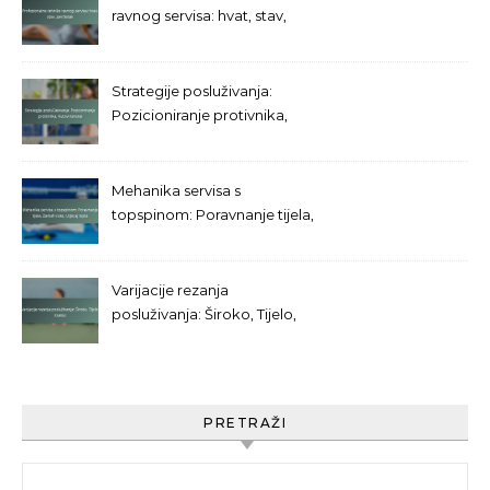
ravnog servisa: hvat, stav,
završetak
Strategije posluživanja:
Pozicioniranje protivnika,
Kutovi terena
Mehanika servisa s
topspinom: Poravnanje tijela,
Zamah ruke, Utjecaj lopte
Varijacije rezanja
posluživanja: Široko, Tijelo,
Kratko
PRETRAŽI
Search for: