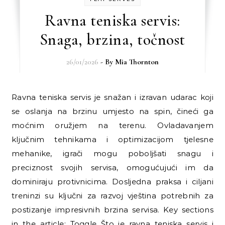
Ravna teniska servis:
Snaga, brzina, točnost
26/01/2026
- By
Mia Thornton
Ravna teniska servis je snažan i izravan udarac koji
se oslanja na brzinu umjesto na spin, čineći ga
moćnim oružjem na terenu. Ovladavanjem
ključnim tehnikama i optimizacijom tjelesne
mehanike, igrači mogu poboljšati snagu i
preciznost svojih servisa, omogućujući im da
dominiraju protivnicima. Dosljedna praksa i ciljani
treninzi su ključni za razvoj vještina potrebnih za
postizanje impresivnih brzina servisa. Key sections
in the article: Toggle Što je ravna teniska servis i