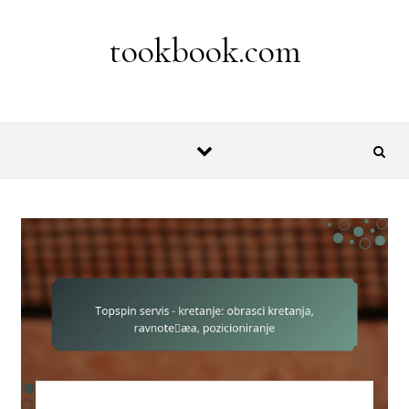
Skip to content
tookbook.com