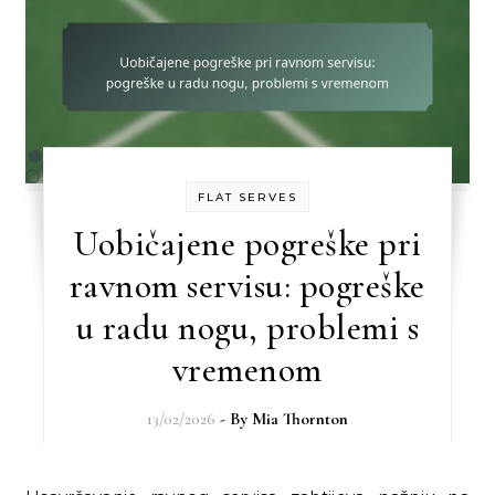
FLAT SERVES
Uobičajene pogreške pri
ravnom servisu: pogreške
u radu nogu, problemi s
vremenom
13/02/2026
- By
Mia Thornton