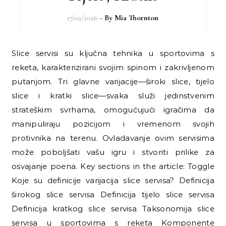
17/02/2026
- By
Mia Thornton
Slice servisi su ključna tehnika u sportovima s
reketa, karakterizirani svojim spinom i zakrivljenom
putanjom. Tri glavne varijacije—široki slice, tijelo
slice i kratki slice—svaka služi jedinstvenim
strateškim svrhama, omogućujući igračima da
manipuliraju pozicijom i vremenom svojih
protivnika na terenu. Ovladavanje ovim servisima
može poboljšati vašu igru i stvoriti prilike za
osvajanje poena. Key sections in the article: Toggle
Koje su definicije varijacija slice servisa? Definicija
širokog slice servisa Definicija tijelo slice servisa
Definicija kratkog slice servisa Taksonomija slice
servisa u sportovima s reketa Komponente