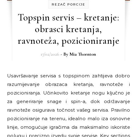
REZAČ PORCIJE
Topspin servis – kretanje:
obrasci kretanja,
ravnoteža, pozicioniranje
17/02/2026
- By
Mia Thornton
Usavršavanje servisa s topspinom zahtijeva dobro
razumijevanje obrazaca kretanja, ravnoteže i
pozicioniranja. Učinkovito kretanje nogu ključno je
za generiranje snage i spin-a, dok održavanje
ravnoteže osigurava točnost vašeg servisa. Pravilno
pozicioniranje na terenu, idealno malo iza osnovne
linije, omogućuje igračima da maksimalno iskoriste
polugu i precizno izvedu svoje servise. Key sections