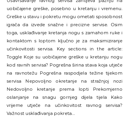
Usavršavanje ravnog servisa zahtijeva pažnju na
uobičajene greške, posebno u kretanju i vremenu.
Greške u stavu i pokretu mogu ometati sposobnost
igrača da izvede snažne i precizne servise. Osim
toga, usklađivanje kretanja nogu s zamahom ruke i
kontaktom s loptom ključno je za maksimiziranje
učinkovitosti servisa. Key sections in the article:
Toggle Koje su uobičajene greške u kretanju nogu
kod ravnih servisa? Pogrešna širina stava koja utječe
na ravnotežu Pogrešna raspodjela težine tijekom
servisa Nepovoljno okretanje na stražnjoj nozi
Nedovoljno kretanje prema lopti Prekomjerno
oslanjanje na snagu gornjeg dijela tijela Kako
vrijeme utječe na učinkovitost ravnog servisa?
Važnost usklađivanja pokreta…