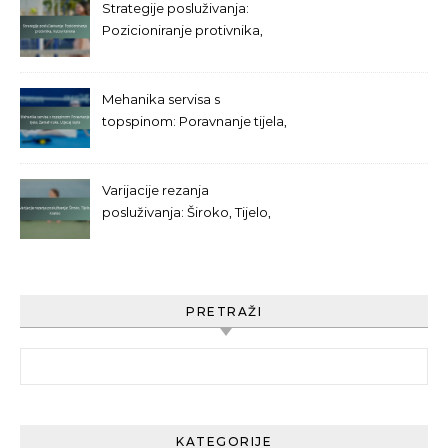
Strategije posluživanja:
Pozicioniranje protivnika,
Kutovi terena
Mehanika servisa s
topspinom: Poravnanje tijela,
Zamah ruke, Utjecaj lopte
Varijacije rezanja
posluživanja: Široko, Tijelo,
Kratko
PRETRAŽI
Search for:
KATEGORIJE