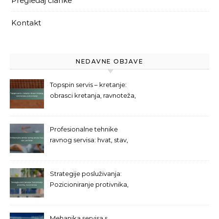
Pregledaj članke
Kontakt
NEDAVNE OBJAVE
Topspin servis – kretanje:
obrasci kretanja, ravnoteža,
pozicioniranje
Profesionalne tehnike
ravnog servisa: hvat, stav,
završetak
Strategije posluživanja:
Pozicioniranje protivnika,
Kutovi terena
Mehanika servisa s