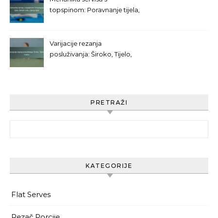
topspinom: Poravnanje tijela,
Zamah ruke, Utjecaj lopte
Varijacije rezanja
posluživanja: Široko, Tijelo,
Kratko
PRETRAŽI
Search for:
KATEGORIJE
Flat Serves
Rezač Porcije