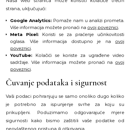
Naša web stranica može koristiti kolačiće trećih
strana, uključujući:
Google Analytics:
Pomaže nam u analizi prometa.
Više informacija možete pronaći na
ovoj poveznici
.
Meta Pixel:
Koristi se za praćenje učinkovitosti
oglasa. Više informacija dostupno je na
ovoj
poveznici
.
YouTube:
Kolačići se koriste za ugrađene video
sadržaje. Više informacija možete pronaći na
ovoj
poveznici
.
Čuvanje podataka i sigurnost
Vaši podaci pohranjuju se samo onoliko dugo koliko
je potrebno za ispunjenje svrhe za koju su
prikupljeni. Poduzimamo odgovarajuće mjere
sigurnosti kako bismo zaštitili vaše podatke od
neovlaštenog pristupa ili otkrivanja.